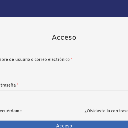
Acceso
bre de usuario o correo electrónico
*
ección de correo electrónico
*
traseña
*
traseña
*
ecuérdame
¿Olvidaste la contras
r personal data will be used to support your experience throug
s website, to manage access to your account, and for other purp
Acceso