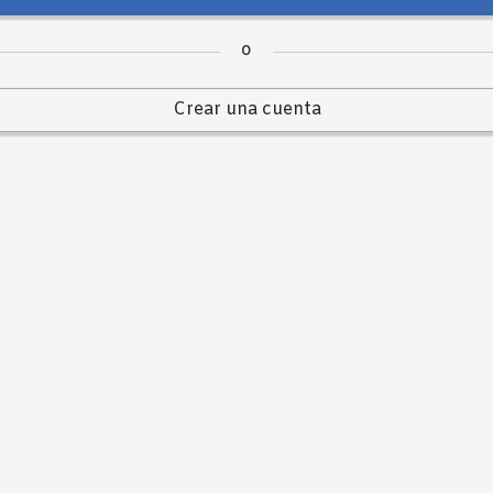
cribed in our
política de privacidad
.
o
Registrarse
Crear una cuenta
o