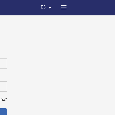
ES
eña?
hout
oses