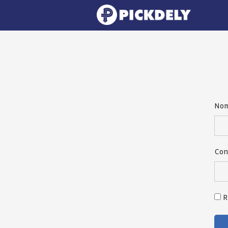
Nom
Dir
Con
Con
R
You
thi